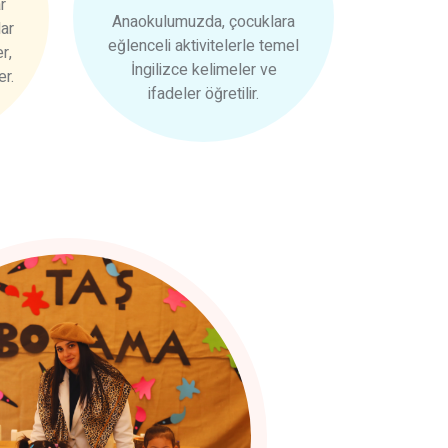
r
Anaokulumuzda, çocuklara
dar
eğlenceli aktivitelerle temel
r,
İngilizce kelimeler ve
er.
ifadeler öğretilir.