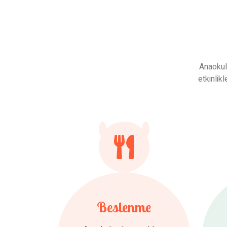
Anaokul
etkinlik
Beslenme